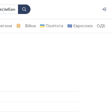
регони
🍔
Війна
🇺🇦 Політота
🇪🇺 Євросоюз
ОДБ