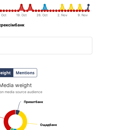
. Oct
19. Oct
26. Oct
2. Nov
9. Nov
крексімбанк
eight
Mentions
Media weight
on media source audience
ience
Приватбанк
Приватбанк
Ощадбанк
Ощадбанк