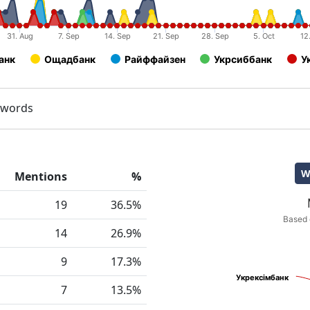
31. Aug
7. Sep
14. Sep
21. Sep
28. Sep
5. Oct
12
анк
Ощадбанк
Райффайзен
Укрсиббанк
У
eywords
W
Mentions
%
Media weight
19
36.5%
Pie chart with 5 slices.
Based 
14
26.9%
Based on media source aud
9
17.3%
Укрексімбанк
Укрексімбанк
7
13.5%