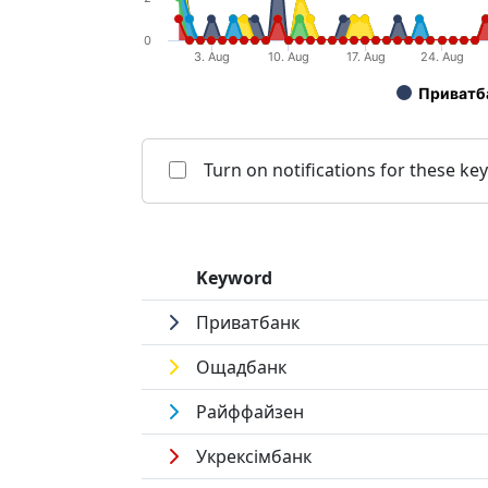
0
3. Aug
10. Aug
17. Aug
24. Aug
Приватб
End of interactive chart.
Turn on notifications for these k
Keyword
Приватбанк
Ощадбанк
Райффайзен
Укрексімбанк