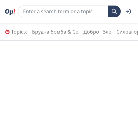
Topics:
Брудна бомба & Co
Добро і Зло
Силові о