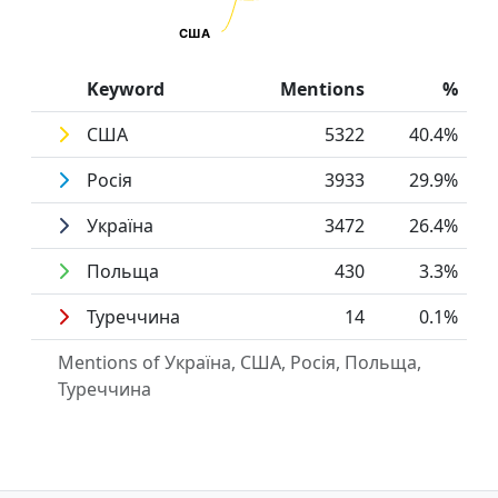
США
США
End of interactive chart.
Keyword
Mentions
%
США
5322
40.4%
Росія
3933
29.9%
Україна
3472
26.4%
Польща
430
3.3%
Туреччина
14
0.1%
Mentions of Україна, США, Росія, Польща,
Туреччина