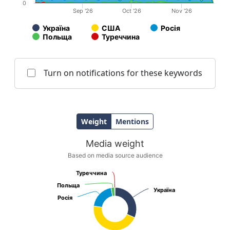
0
Sep '26
Oct '26
Nov '26
Україна
США
Росія
Польща
Туреччина
End of interactive chart.
Turn on notifications for these keywords
Weight
Mentions
Media weight
Media weight
Pie chart with 5 slices.
Based on media source audience
Based on media source audience
Туреччина
Туреччина
Польща
Польща
Україна
Україна
Росія
Росія